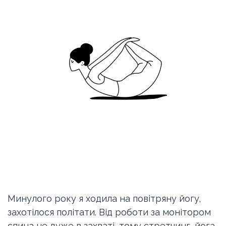
Минулого року я ходила на повітряну йогу,
захотілося політати. Від роботи за монітором
спина не дуже в захваті, тому стретчинг, йога,