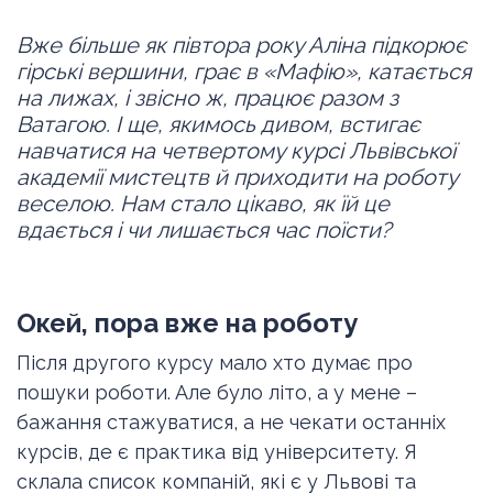
Вже більше як півтора року Аліна підкорює
гірські вершини, грає в «Мафію», катається
на лижах, і звісно ж, працює разом з
Ватагою. І ще, якимось дивом, встигає
навчатися на четвертому курсі Львівської
академії мистецтв й приходити на роботу
веселою. Нам стало цікаво, як їй це
вдається і чи лишається час поїсти?
Окей, пора вже на роботу
Після другого курсу мало хто думає про
пошуки роботи. Але було літо, а у мене –
бажання стажуватися, а не чекати останніх
курсів, де є практика від університету. Я
склала список компаній, які є у Львові та